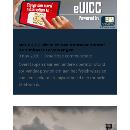
Met eUICC wisselen van operator zonder
de simkaart te vervangen
9 nov 2020
|
Draadloze communicatie
Overstappen naar een andere operator stond
tot vandaag synoniem aan het fysiek wisselen
van een simkaart. In bijvoorbeeld een mobiele
telefoon is...