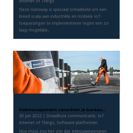
Internet of Things
Deze Gateway is speciaal ontwikkeld om een
breed scala aan industriële en mobiele IoT-
toepassingen te implementeren tegen een zo
laag mogelijke...
Dakmanagement vanachter je bureau…
30 jun 2022
|
Draadloze communicatie
,
IoT
Internet of Things
,
Software platformen
Hoe mooi zou het zijn dat gebouweigenaren