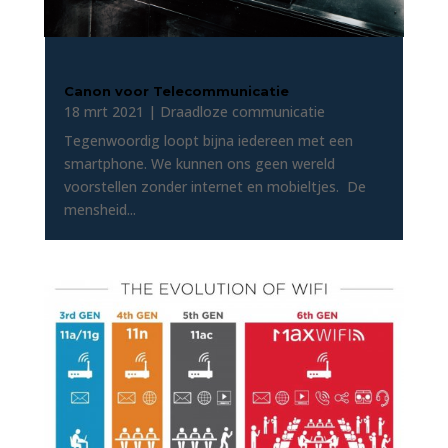
Canon voor Telecommunicatie
18 mrt 2021
|
Draadloze communicatie
Tegenwoordig loopt bijna iedereen met een
smartphone. We kunnen ons geen wereld
voorstellen zonder internet en mobieltjes. De
mensheid...