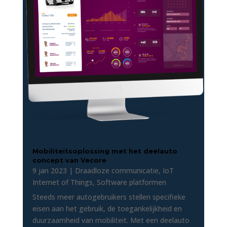
Mobiliteitsoplossing met het deelauto
concept van Vecore
9 jan 2023
|
Draadloze communicatie
,
IoT
Internet of Things
,
Software platformen
Steeds meer autogebruikers stellen specifieke
eisen aan het gebruik, de toegankelijkheid en
duurzaamheid van mobiliteit. Met een deelauto