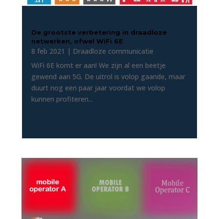
De grootste verbetering in draadloze
netwerken, ofwel WiFi 6E
8 feb 2021
|
Draadloze communicatie
WiFi 6E komt er aan! We zijn al een beetje
gewend aan 5G. De uitrol is volop gaande, maar
duurt nog een paar jaar voordat we volop
kunnen profiteren...