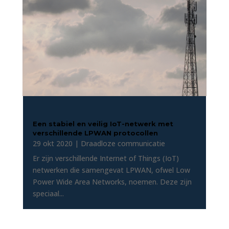
Een stabiel en veilig IoT-netwerk met
verschillende LPWAN protocollen
29 okt 2020
|
Draadloze communicatie
Er zijn verschillende Internet of Things (IoT)
netwerken die samengevat LPWAN, ofwel Low
Power Wide Area Networks, noemen. Deze zijn
speciaal...