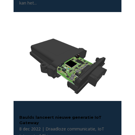
kan het...
Baulds lanceert nieuwe generatie IoT
Gateway
8 dec 2022
|
Draadloze communicatie
,
IoT