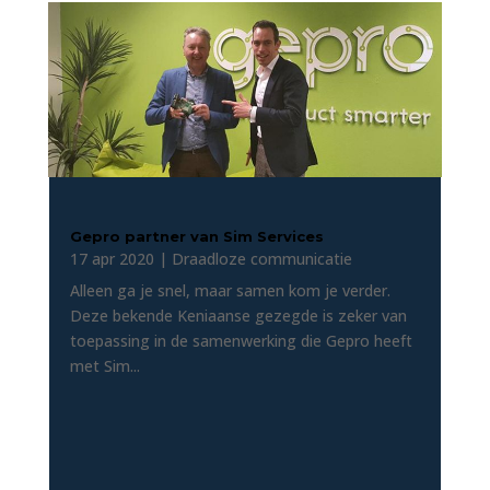
Gepro partner van Sim Services
17 apr 2020
|
Draadloze communicatie
Alleen ga je snel, maar samen kom je verder.
Deze bekende Keniaanse gezegde is zeker van
toepassing in de samenwerking die Gepro heeft
met Sim...