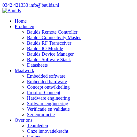
0342 421333
info@baulds.nl
Home
Producten
Baulds Remote Controller
Baulds Connectivity Master
Baulds RF Transceiver
Baulds IO Module
Baulds Device Manager
Baulds Software Stack
Datasheets
Maatwerk
Embedded software
Embedded hardware
Concept ontwikkeling
Proof of Concept
Hardware engineering
Software engineering
Verificatie en validatie
Serieproductie
Over ons
Teamleden
Onze innovatiekracht
Partners