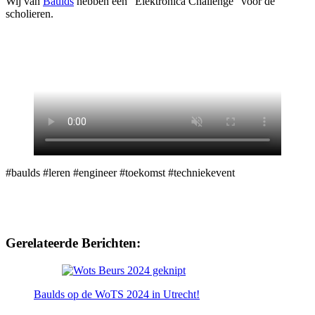
Wij van
Baulds
hebben een “Elektronica Challenge” voor de
scholieren.
#baulds #leren #engineer #toekomst #techniekevent
Gerelateerde Berichten:
Baulds op de WoTS 2024 in Utrecht!